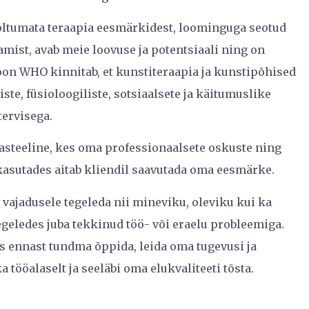
sõltumata teraapia eesmärkidest, loominguga seotud
mist, avab meie loovuse ja potentsiaali ning on
on WHO kinnitab, et kunstiteraapia ja kunstipõhised
te, füsioloogiliste, sotsiaalsete ja käitumuslike
tervisega.
aasteeline, kes oma professionaalsete oskuste ning
kasutades aitab kliendil saavutada oma eesmärke.
 vajadusele tegeleda nii mineviku, oleviku kui ka
egeledes juba tekkinud töö- või eraelu probleemiga.
 ennast tundma õppida, leida oma tugevusi ja
a tööalaselt ja seeläbi oma elukvaliteeti tõsta.