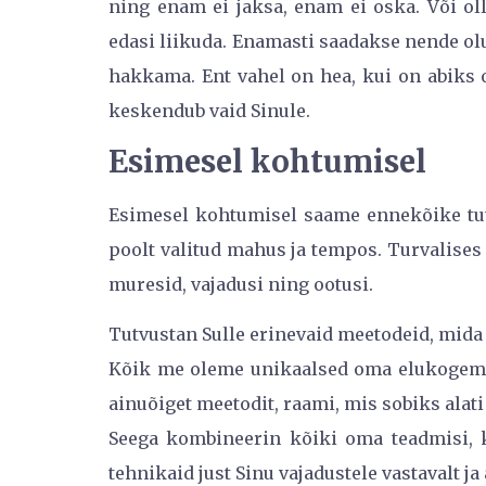
ning enam ei jaksa, enam ei oska. Või olla
edasi liikuda. Enamasti saadakse nende o
hakkama. Ent vahel on hea, kui on abiks o
keskendub vaid Sinule.
Esimesel kohtumisel
Esimesel kohtumisel saame ennekõike tutt
poolt valitud mahus ja tempos. Turvalises
muresid, vajadusi ning ootusi.
Tutvustan Sulle erinevaid meetodeid, mida
Kõik me oleme unikaalsed oma elukogemust
ainuõiget meetodit, raami, mis sobiks alati 
Seega kombineerin kõiki oma teadmisi, 
tehnikaid just Sinu vajadustele vastavalt j