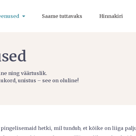
eenused
Saame tuttavaks
Hinnakiri
used
lne ning väärtuslik.
ukord, unistus – see on oluline!
pingelisemaid hetki, mil tundub, et kõike on liiga palj