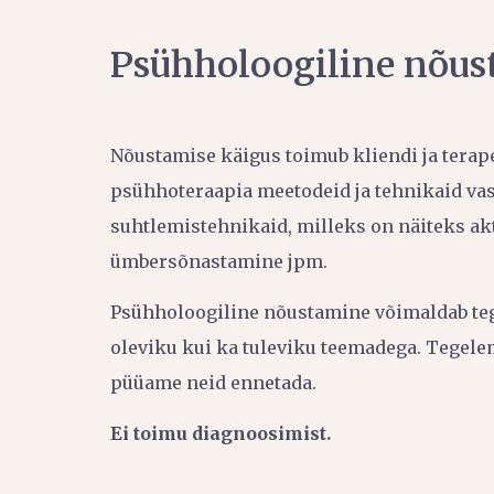
Psühholoogiline nõu
Nõustamise käigus toimub kliendi ja terape
psühhoteraapia meetodeid ja tehnikaid vas
suhtlemistehnikaid, milleks on näiteks ak
ümbersõnastamine jpm.
Psühholoogiline nõustamine võimaldab tege
oleviku kui ka tuleviku teemadega. Tegelem
püüame neid ennetada.
Ei toimu diagnoosimist.