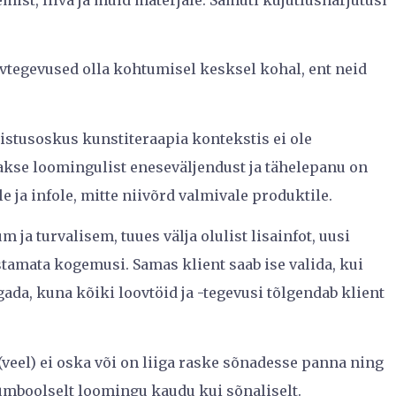
emist, liiva ja muid materjale. Samuti kujutlusharjutusi
oovtegevused olla kohtumisel kesksel kohal, ent neid
onistusoskus kunstiteraapia kontekstis ei ole
takse loomingulist eneseväljendust ja tähelepanu on
 ja infole, mitte niivõrd valmivale produktile.
 ja turvalisem, tuues välja olulist lisainfot, uusi
stamata kogemusi. Samas klient saab ise valida, kui
ada, kuna kõiki loovtöid ja -tegevusi tõlgendab klient
(veel) ei oska või on liiga raske sõnadesse panna ning
ümboolselt loomingu kaudu kui sõnaliselt.