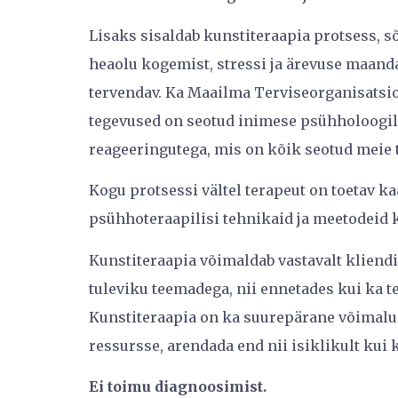
Lisaks sisaldab kunstiteraapia protsess, 
heaolu kogemist, stressi ja ärevuse maanda
tervendav. Ka Maailma Terviseorganisatsio
tegevused on seotud inimese psühholoogilis
reageeringutega, mis on kõik seotud meie 
Kogu protsessi vältel terapeut on toetav k
psühhoteraapilisi tehnikaid ja meetodeid 
Kunstiteraapia võimaldab vastavalt kliendi
tuleviku teemadega, nii ennetades kui ka t
Kunstiteraapia on ka suurepärane võimalus
ressursse, arendada end nii isiklikult kui k
Ei toimu diagnoosimist.