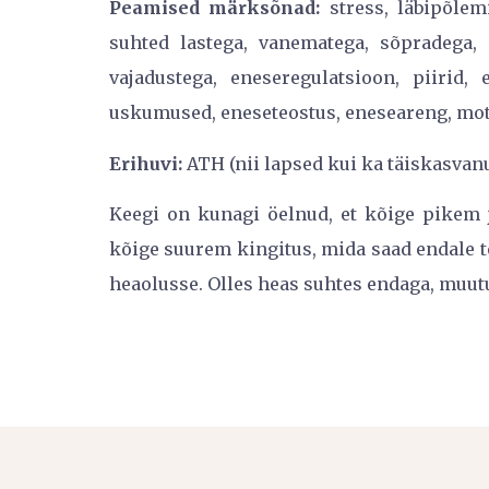
Peamised märksõnad:
stress, läbipõlemi
suhted lastega, vanematega, sõpradega, 
vajadustega, eneseregulatsioon, piirid, 
uskumused, eneseteostus, eneseareng, mot
Erihuvi:
ATH (nii lapsed kui ka täiskasvanud
Keegi on kunagi öelnud, et kõige pikem 
kõige suurem kingitus, mida saad endale 
heaolusse. Olles heas suhtes endaga, muut