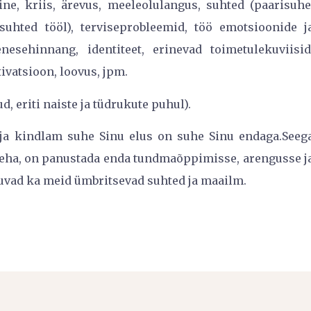
ne, kriis, ärevus, meeleolulangus, suhted (paarisuhe
suhted tööl), terviseprobleemid, töö emotsioonide j
enesehinnang, identiteet, erinevad toimetulekuviisid
ivatsioon, loovus, jpm.
, eriti naiste ja tüdrukute puhul).
ja kindlam suhe Sinu elus on suhe Sinu endaga.Seeg
teha, on panustada enda tundmaõppimisse, arengusse j
uvad ka meid ümbritsevad suhted ja maailm.