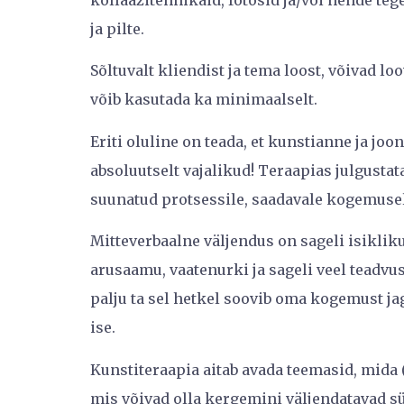
kollaažitehnikaid, fotosid ja/või nende teg
ja pilte.
Sõltuvalt kliendist ja tema loost, võivad l
võib kasutada ka minimaalselt.
Eriti oluline on teada, et kunstianne ja jo
absoluutselt vajalikud! Teraapias julgusta
suunatud protsessile, saadavale kogemusele
Mitteverbaalne väljendus on sageli isiklikum
arusaamu, vaatenurki ja sageli veel teadvu
palju ta sel hetkel soovib oma kogemust jag
ise.
Kunstiteraapia aitab avada teemasid, mida 
mis võivad olla kergemini väljendatavad s