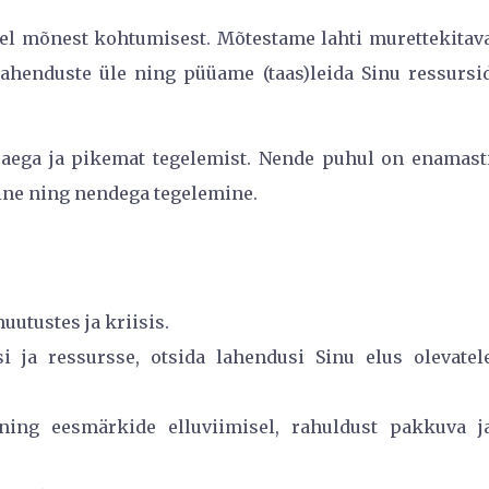
ahel mõnest kohtumisest. Mõtestame lahti murettekitav
ahenduste üle ning püüame (taas)leida Sinu ressursi
aega ja pikemat tegelemist. Nende puhul on enamast
ine ning nendega tegelemine.
uutustes ja kriisis.
i ja ressursse, otsida lahendusi Sinu elus olevatel
ning eesmärkide elluviimisel, rahuldust pakkuva j