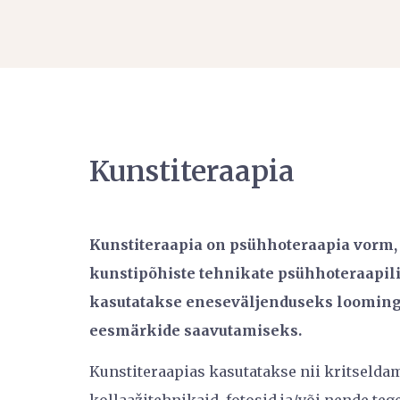
Kunstiteraapia
Kunstiteraapia on psühhoteraapia vorm, m
kunstipõhiste tehnikate psühhoteraapil
kasutatakse eneseväljenduseks loomingu
eesmärkide saavutamiseks.
Kunstiteraapias kasutatakse nii kritseldam