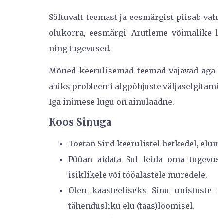
Sõltuvalt teemast ja eesmärgist piisab v
olukorra, eesmärgi. Arutleme võimalike l
ning tugevused.
Mõned keerulisemad teemad vajavad aga 
abiks probleemi algpõhjuste väljaselgitam
Iga inimese lugu on ainulaadne.
Koos Sinuga
Toetan Sind keerulistel hetkedel, elum
Püüan aidata Sul leida oma tugevus
isiklikele või tööalastele muredele.
Olen kaasteeliseks Sinu unistuste 
tähendusliku elu (taas)loomisel.