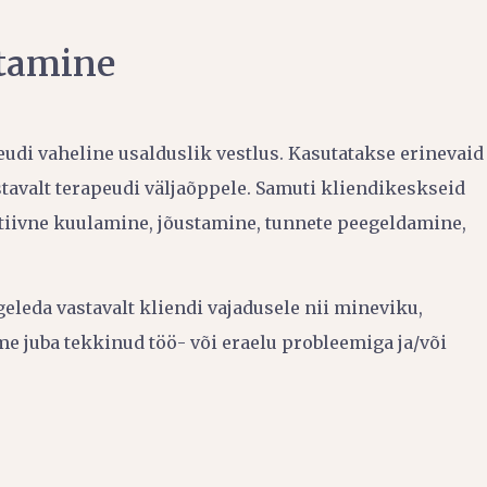
stamine
udi vaheline usalduslik vestlus. Kasutatakse erinevaid
tavalt terapeudi väljaõppele. Samuti kliendikeskseid
tiivne kuulamine, jõustamine, tunnete peegeldamine,
leda vastavalt kliendi vajadusele nii mineviku,
e juba tekkinud töö- või eraelu probleemiga ja/või