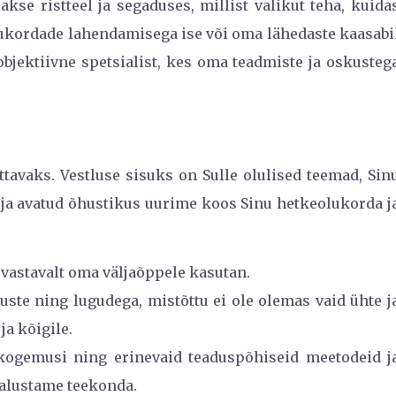
kse ristteel ja segaduses, millist valikut teha, kuida
lukordade lahendamisega ise või oma lähedaste kaasabi
bjektiivne spetsialist, kes oma teadmiste ja oskusteg
avaks. Vestluse sisuks on Sulle olulised teemad, Sin
 ja avatud õhustikus uurime koos Sinu hetkeolukorda j
 vastavalt oma väljaõppele kasutan.
e ning lugudega, mistõttu ei ole olemas vaid ühte j
ja kõigile.
kogemusi ning erinevaid teaduspõhiseid meetodeid j
a alustame teekonda.