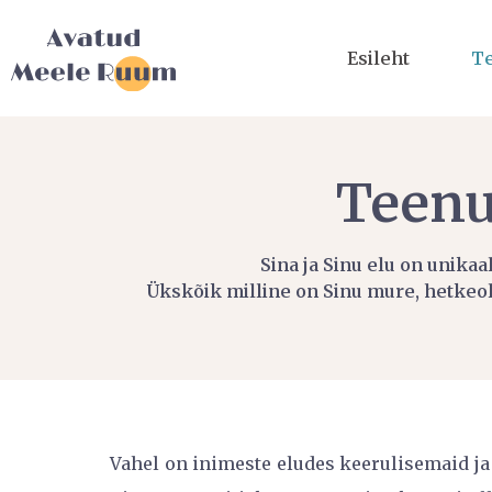
Esileht
T
Teen
Sina ja Sinu elu on unikaa
Ükskõik milline on Sinu mure, hetkeol
Vahel on inimeste eludes keerulisemaid ja 